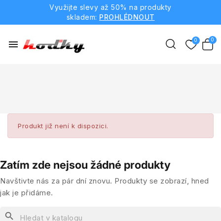
Využijte slevy až 50% na produkty
skladem:
PROHLÉDNOUT
menu
Produkt již není k dispozici.
Zatím zde nejsou žádné produkty
Navštivte nás za pár dní znovu. Produkty se zobrazí, hned
jak je přidáme.
search