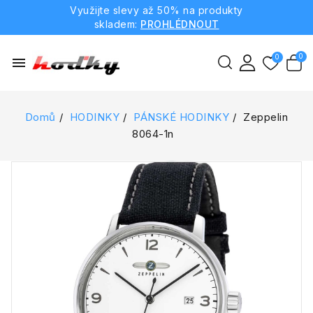
Využijte slevy až 50% na produkty
skladem:
PROHLÉDNOUT
menu
Domů
HODINKY
PÁNSKÉ HODINKY
Zeppelin
8064-1n