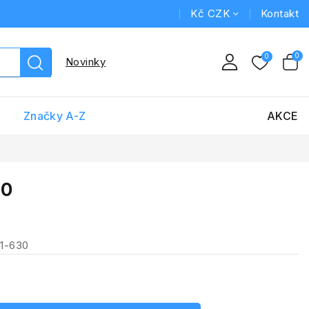
Kč CZK
Kontakt
Novinky
Značky A-Z
AKCE
30
31-630