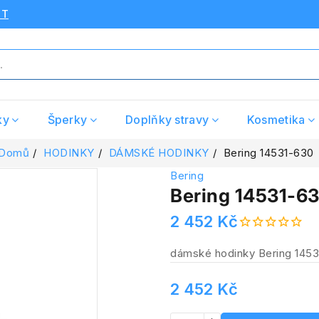
UT
ky
Šperky
Doplňky stravy
Kosmetika
Domů
HODINKY
DÁMSKÉ HODINKY
Bering 14531-630
Bering
Bering 14531-6
2 452 Kč
dámské hodinky Bering 145
2 452 Kč