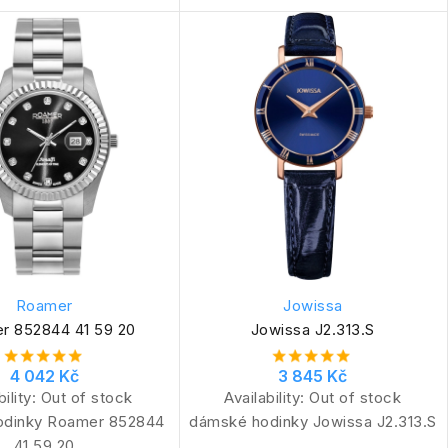
Roamer
Jowissa
r 852844 41 59 20
Jowissa J2.313.S
4 042 Kč
3 845 Kč
bility:
Out of stock
Availability:
Out of stock
odinky Roamer 852844
dámské hodinky Jowissa J2.313.S
41 59 20