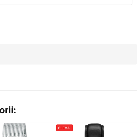
rii:
SLEVA!