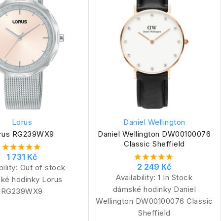
Lorus
Daniel Wellington
rus RG239WX9
Daniel Wellington DW00100076
Classic Sheffield
1 731 Kč
2 249 Kč
bility:
Out of stock
Availability:
1 In Stock
ké hodinky Lorus
dámské hodinky Daniel
RG239WX9
Wellington DW00100076 Classic
Sheffield