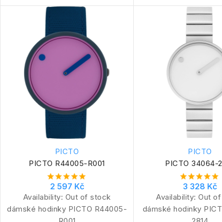
PICTO
PICTO
PICTO R44005-R001
PICTO 34064-2
2 597 Kč
3 328 Kč
Availability:
Out of stock
Availability:
Out of
dámské hodinky PICTO R44005-
dámské hodinky PIC
R001
2814