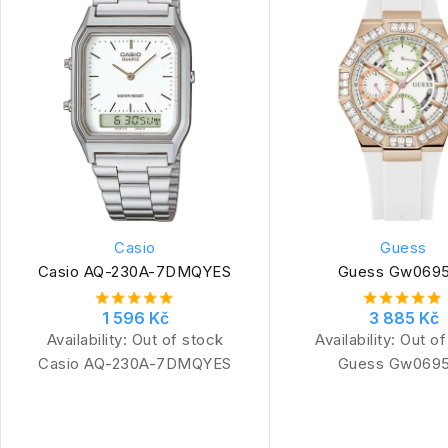
Casio
Guess
Casio AQ-230A-7DMQYES
Guess Gw069
1 596 Kč
3 885 Kč
Availability:
Out of stock
Availability:
Out of
Casio AQ-230A-7DMQYES
Guess Gw069