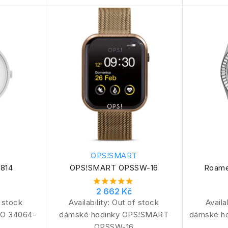
OPS!SMART
814
OPS!SMART OPSSW-16
Roame
2 662 Kč
 stock
Availability:
Out of stock
Availa
TO 34064-
dámské hodinky OPS!SMART
dámské h
OPSSW-16