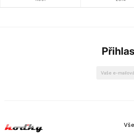
Přihla
Vše