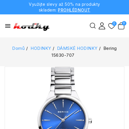
Využijte slevy až 50% na produkty
skladem:
PROHLÉDNOUT
menu
Domů
HODINKY
DÁMSKÉ HODINKY
Bering
15630-707