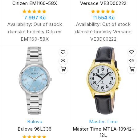
Citizen EM1160-58X
Versace VE3D00222
7 997 Kč
11 554 Kč
Availability:
Out of stock
Availability:
Out of stock
dámské hodinky Citizen
dámské hodinky Versace
EM1160-58X
VE3D00222
Bulova
Master Time
Bulova 96L336
Master Time MTLA-10942-
12L