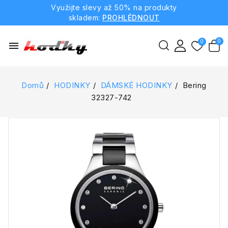
Využijte slevy až 50% na produkty
skladem:
PROHLÉDNOUT
menu
Domů
HODINKY
DÁMSKÉ HODINKY
Bering
32327-742