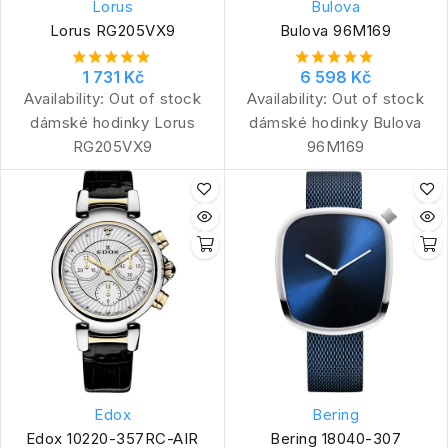
Lorus
Bulova
Lorus RG205VX9
Bulova 96M169
1 731 Kč
6 598 Kč
Availability:
Out of stock
Availability:
Out of stock
dámské hodinky Lorus
dámské hodinky Bulova
RG205VX9
96M169
Edox
Bering
Edox 10220-357RC-AIR
Bering 18040-307