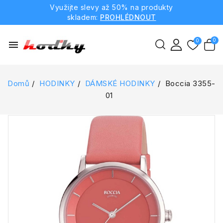
Využijte slevy až 50% na produkty
skladem:
PROHLÉDNOUT
menu
Domů
HODINKY
DÁMSKÉ HODINKY
Boccia 3355-
01