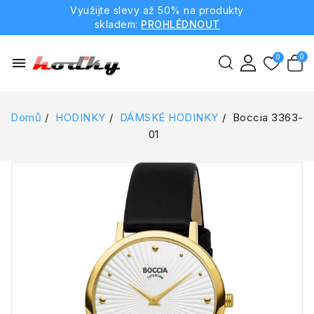
Využijte slevy až 50% na produkty
skladem:
PROHLÉDNOUT
menu
Domů
HODINKY
DÁMSKÉ HODINKY
Boccia 3363-
01