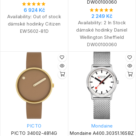
DW00100060
6 924 Kč
2 249 Kč
Availability:
Out of stock
Availability:
2 In Stock
dámské hodinky Citizen
dámské hodinky Daniel
EW5602-81D
Wellington Sheffield
DW00100060
PICTO
Mondaine
PICTO 34002-4814G
Mondaine A400.30351.16SBZ