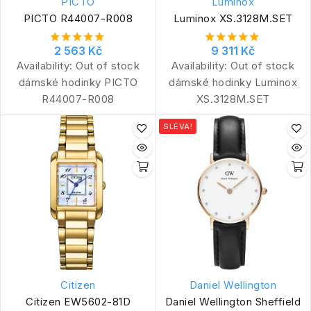
PICTO
Luminox
PICTO R44007-R008
Luminox XS.3128M.SET
2 563 Kč
9 311 Kč
Availability:
Out of stock
Availability:
Out of stock
dámské hodinky PICTO
dámské hodinky Luminox
R44007-R008
XS.3128M.SET
SLEVA!
Citizen
Daniel Wellington
Citizen EW5602-81D
Daniel Wellington Sheffield