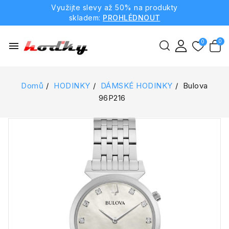
Využijte slevy až 50% na produkty
skladem:
PROHLÉDNOUT
menu
Domů
HODINKY
DÁMSKÉ HODINKY
Bulova
96P216