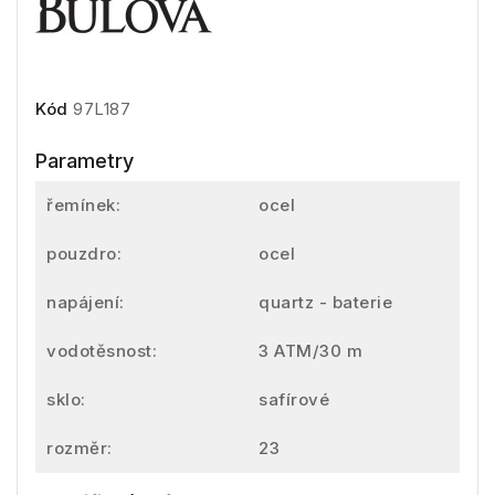
Kód
97L187
Parametry
řemínek:
ocel
pouzdro:
ocel
napájení:
quartz - baterie
vodotěsnost:
3 ATM/30 m
sklo:
safírové
rozměr:
23