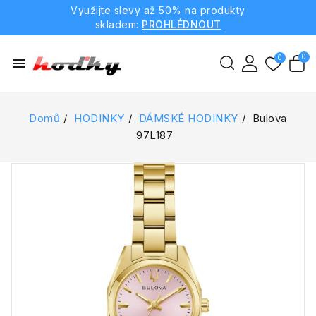
Využijte slevy až 50% na produkty
skladem:
PROHLÉDNOUT
menu
Domů
HODINKY
DÁMSKÉ HODINKY
Bulova
97L187