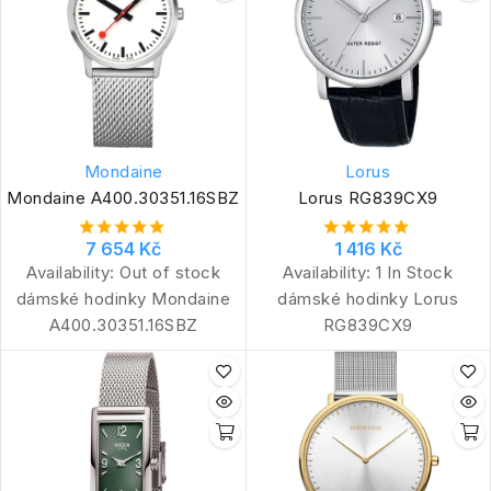
Mondaine
Lorus
Mondaine A400.30351.16SBZ
Lorus RG839CX9
7 654 Kč
1 416 Kč
Availability:
Out of stock
Availability:
1 In Stock
dámské hodinky Mondaine
dámské hodinky Lorus
A400.30351.16SBZ
RG839CX9