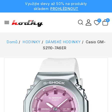
Využijte slevy až 50% na produkty
skladem:
PROHLÉDNOUT
menu
Domů
HODINKY
DÁMSKÉ HODINKY
Casio GM-
S2110-7A6ER