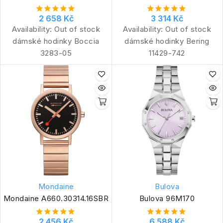
2 658 Kč
3 314 Kč
Availability:
Out of stock
Availability:
Out of stock
dámské hodinky Boccia
dámské hodinky Bering
3283-05
11429-742
Mondaine
Bulova
Mondaine A660.30314.16SBR
Bulova 96M170
2 456 Kč
6 588 Kč