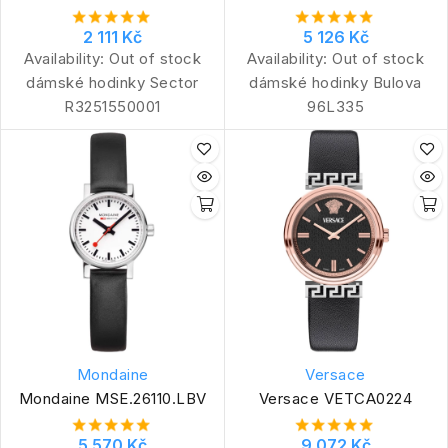
2 111 Kč
5 126 Kč
Availability:
Out of stock
Availability:
Out of stock
dámské hodinky Sector
dámské hodinky Bulova
R3251550001
96L335
Mondaine
Versace
Mondaine MSE.26110.LBV
Versace VETCA0224
5 570 Kč
9 072 Kč