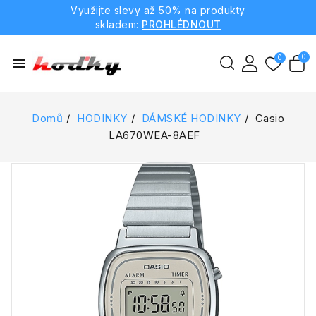
Využijte slevy až 50% na produkty
skladem:
PROHLÉDNOUT
menu
Domů
HODINKY
DÁMSKÉ HODINKY
Casio
LA670WEA-8AEF