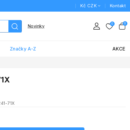
Kč CZK
Kontakt
Novinky
Značky A-Z
AKCE
71X
241-71X