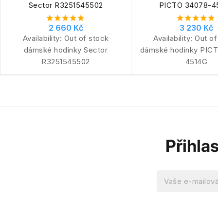
Sector R3251545502
PICTO 34078-4
2 660 Kč
3 230 Kč
Availability:
Out of stock
Availability:
Out of
dámské hodinky Sector
dámské hodinky PIC
R3251545502
4514G
Přihla