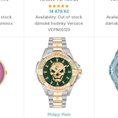
14 479 Kč
 stock
Availability:
Out of stock
Availa
uminox
dámské hodinky Versace
dámsk
O
VEPN00120
Philipp Plein