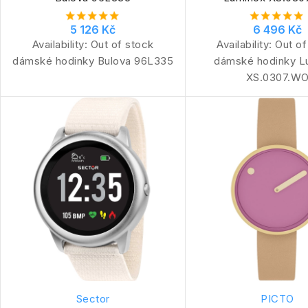
5 126 Kč
6 496 Kč
Availability:
Out of stock
Availability:
Out of
dámské hodinky Bulova 96L335
dámské hodinky L
XS.0307.W
Sector
PICTO