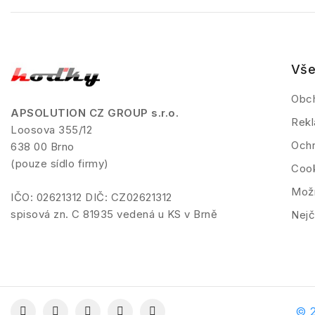
Vše
Obc
APSOLUTION CZ GROUP s.r.o.
Rekl
Loosova 355/12
Ochr
638 00 Brno
(pouze sídlo firmy)
Coo
Možn
IČO: 02621312 DIČ: CZ02621312
spisová zn. C 81935 vedená u KS v Brně
Nejč
© 2