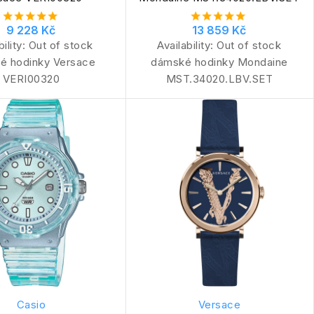
9 228 Kč
13 859 Kč
bility:
Out of stock
Availability:
Out of stock
é hodinky Versace
dámské hodinky Mondaine
VERI00320
MST.34020.LBV.SET
Casio
Versace