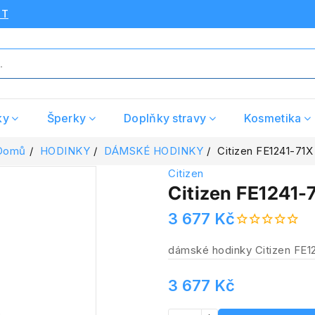
UT
ky
Šperky
Doplňky stravy
Kosmetika
Domů
HODINKY
DÁMSKÉ HODINKY
Citizen FE1241-71X
Citizen
Citizen FE1241-
3 677 Kč
dámské hodinky Citizen FE1
3 677 Kč