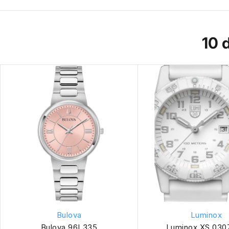
10 
Bulova
Luminox
Bulova 96L335
Luminox XS.030