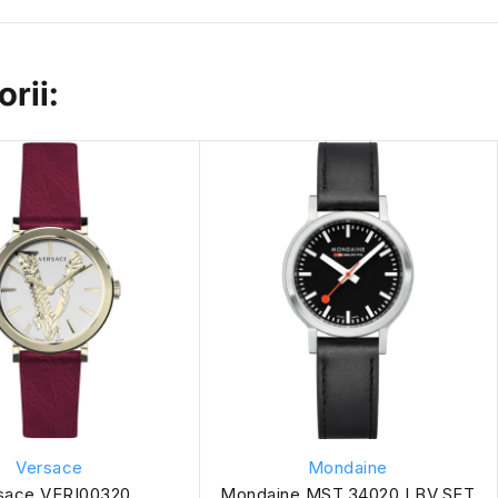
rii:
Versace
Mondaine
sace VERI00320
Mondaine MST.34020.LBV.SET