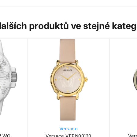
dalších produktů ve stejné katego
Versace
7.WO
Versace VEPN00120
Ver