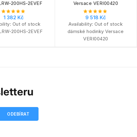
 LRW-200HS-2EVEF
Versace VERI00420
1 382 Kč
9 518 Kč
bility:
Out of stock
Availability:
Out of stock
 LRW-200HS-2EVEF
dámské hodinky Versace
VERI00420
letteru