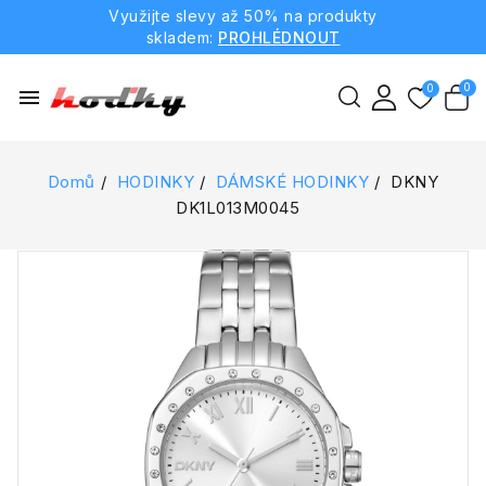
Využijte slevy až 50% na produkty
skladem:
PROHLÉDNOUT
menu
Domů
HODINKY
DÁMSKÉ HODINKY
DKNY
DK1L013M0045