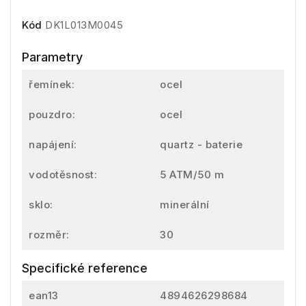
Kód
DK1L013M0045
Parametry
řemínek:
ocel
pouzdro:
ocel
napájení:
quartz - baterie
vodotěsnost:
5 ATM/50 m
sklo:
minerální
rozměr:
30
Specifické reference
ean13
4894626298684