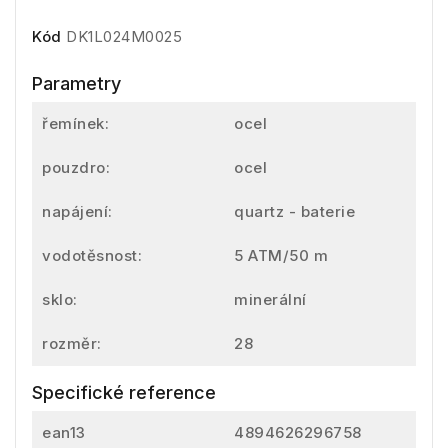
Kód
DK1L024M0025
Parametry
řemínek:
ocel
pouzdro:
ocel
napájení:
quartz - baterie
vodotěsnost:
5 ATM/50 m
sklo:
minerální
rozměr:
28
Specifické reference
ean13
4894626296758