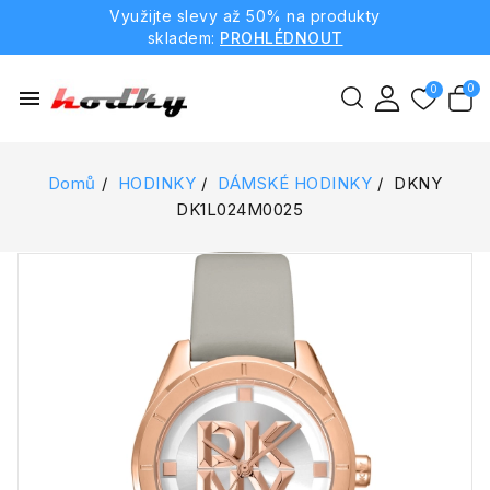
Využijte slevy až 50% na produkty
skladem:
PROHLÉDNOUT
menu
Domů
HODINKY
DÁMSKÉ HODINKY
DKNY
DK1L024M0025