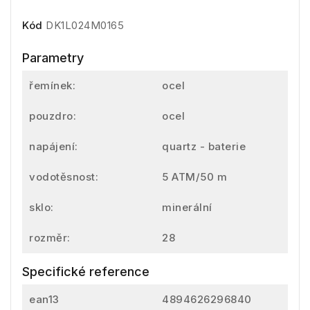
Kód
DK1L024M0165
Parametry
řemínek:
ocel
pouzdro:
ocel
napájení:
quartz - baterie
vodotěsnost:
5 ATM/50 m
sklo:
minerální
rozměr:
28
Specifické reference
ean13
4894626296840