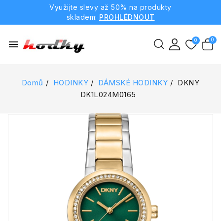
Využijte slevy až 50% na produkty
skladem:
PROHLÉDNOUT
menu
Domů
HODINKY
DÁMSKÉ HODINKY
DKNY
DK1L024M0165