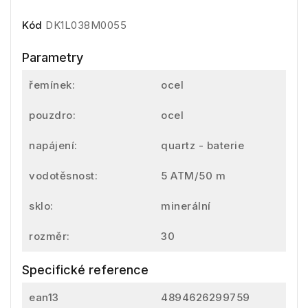
Kód
DK1L038M0055
Parametry
řemínek:
ocel
pouzdro:
ocel
napájení:
quartz - baterie
vodotěsnost:
5 ATM/50 m
sklo:
minerální
rozměr:
30
Specifické reference
ean13
4894626299759