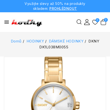
Využijte slevy až 50% na produkty
skladem:
PROHLÉDNOUT
menu
Domů
HODINKY
DÁMSKÉ HODINKY
DKNY
DK1L038M0055