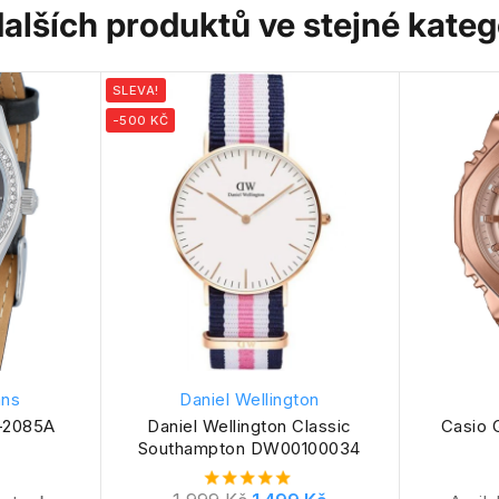
dalších produktů ve stejné katego
SLEVA!
-500 KČ
ans
Daniel Wellington
-2085A
Daniel Wellington Classic
Casio
Southampton DW00100034