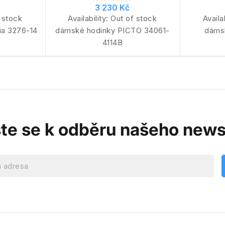
3 230 Kč
 stock
Availability:
Out of stock
Availa
ia 3276-14
dámské hodinky PICTO 34061-
dáms
4114B
ste se k odběru našeho news