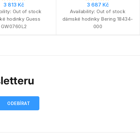
3 813 Kč
3 687 Kč
bility:
Out of stock
Availability:
Out of stock
ké hodinky Guess
dámské hodinky Bering 18434-
GW0760L2
000
letteru