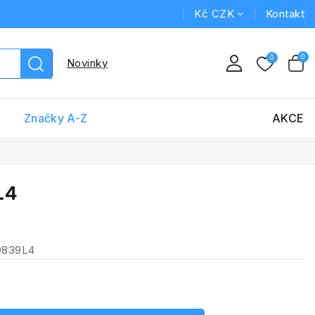
Kč CZK
Kontakt
Novinky
Značky A-Z
AKCE
L4
0839L4