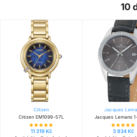
10 
Citizen
Jacques Lem
Citizen EM1099-57L
Jacques Lemans 1
11 319 Kč
3 834 Kč