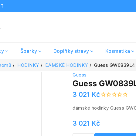
UT
ky
Šperky
Doplňky stravy
Kosmetika
Domů
HODINKY
DÁMSKÉ HODINKY
Guess GW0839L4
Guess
Guess GW0839
3 021 Kč
dámské hodinky Guess GW
3 021 Kč