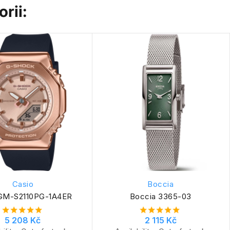
rii:
Casio
Boccia
 GM-S2110PG-1A4ER
Boccia 3365-03
5 208 Kč
2 115 Kč