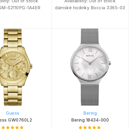
bility:
Out of stock
Availability:
Out of stock
 GM-S2110PG-1A4ER
dámské hodinky Boccia 3365-03
Guess
Bering
ess GW0760L2
Bering 18434-000