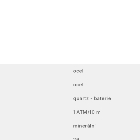
ocel
ocel
quartz - baterie
1 ATM/10 m
minerální
26