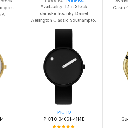
1 999 Kč
1 499 Kč
 stock
Availa
Availability:
12 In Stock
acques
Casio
dámské hodinky Daniel
5A
Wellington Classic Southampton
DW00100034
PICTO
14
PICTO 34061-4114B
Gu