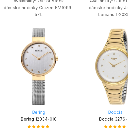
Availability:
Out of stock
Availability:
Out of
dámské hodinky Citizen EM1099-
dámské hodinky J
57L
Lemans 1-208
Bering
Boccia
Bering 12034-010
Boccia 3276-