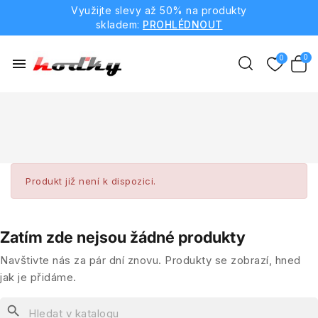
Využijte slevy až 50% na produkty
skladem:
PROHLÉDNOUT
menu
Produkt již není k dispozici.
Zatím zde nejsou žádné produkty
Navštivte nás za pár dní znovu. Produkty se zobrazí, hned
jak je přidáme.
search