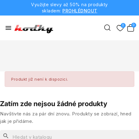
Využijte slevy až 50% na produkty
skladem:
PROHLÉDNOUT
menu
Produkt již není k dispozici.
Zatím zde nejsou žádné produkty
Navštivte nás za pár dní znovu. Produkty se zobrazí, hned
jak je přidáme.
search