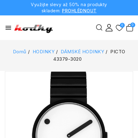
Využijte slevy až 50% na produkty
skladem:
PROHLÉDNOUT
menu
Domů
HODINKY
DÁMSKÉ HODINKY
PICTO
43379-3020