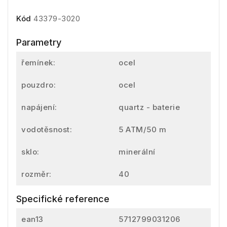
Kód
43379-3020
Parametry
řemínek:
ocel
pouzdro:
ocel
napájení:
quartz - baterie
vodotěsnost:
5 ATM/50 m
sklo:
minerální
rozměr:
40
Specifické reference
ean13
5712799031206