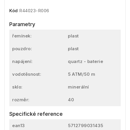
Kód
R44023-R006
Parametry
řemínek:
plast
pouzdro:
plast
napájení:
quartz - baterie
vodotěsnost:
5 ATM/50 m
sklo:
minerální
rozměr:
40
Specifické reference
ean13
5712799031435