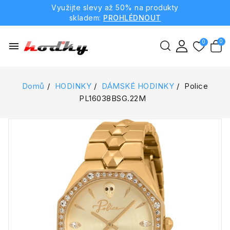
Využijte slevy až 50% na produkty
skladem:
PROHLÉDNOUT
menu
Domů
HODINKY
DÁMSKÉ HODINKY
Police
PL16038BSG.22M