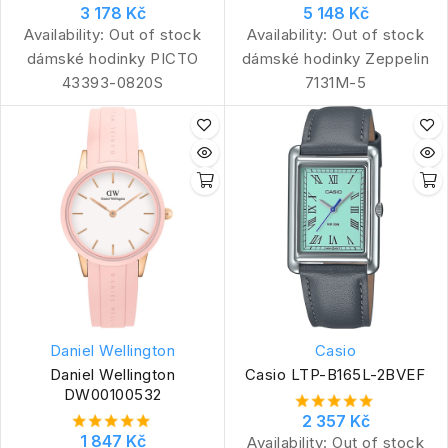
3 178 Kč
5 148 Kč
Availability:
Out of stock
Availability:
Out of stock
dámské hodinky PICTO
dámské hodinky Zeppelin
43393-0820S
7131M-5
Daniel Wellington
Casio
Daniel Wellington
Casio LTP-B165L-2BVEF
DW00100532
2 357 Kč
1 847 Kč
Availability:
Out of stock