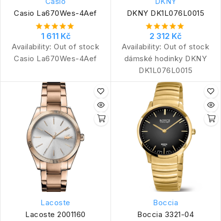
Casio
DKNY
Casio La670Wes-4Aef
DKNY DK1L076L0015
1 611 Kč
2 312 Kč
Availability:
Out of stock
Availability:
Out of stock
Casio La670Wes-4Aef
dámské hodinky DKNY
DK1L076L0015
Lacoste
Boccia
Lacoste 2001160
Boccia 3321-04