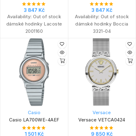
3 847 Kč
3 847 Kč
Availability:
Out of stock
Availability:
Out of stock
dámské hodinky Lacoste
dámské hodinky Boccia
2001160
3321-04
Casio
Versace
Casio LA700WE-4AEF
Versace VETCA0424
1 501 Kč
9 850 Kč