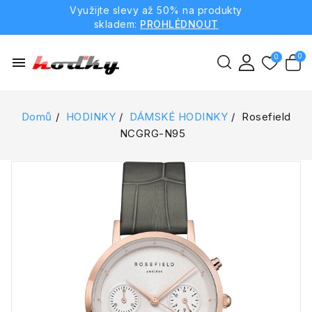
Využijte slevy až 50% na produkty
skladem:
PROHLÉDNOUT
menu
Domů
HODINKY
DÁMSKÉ HODINKY
Rosefield
NCGRG-N95