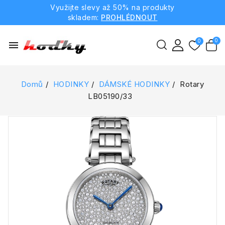
Využijte slevy až 50% na produkty
skladem:
PROHLÉDNOUT
menu
Domů
HODINKY
DÁMSKÉ HODINKY
Rotary
LB05190/33