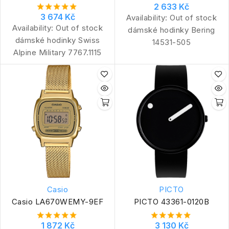
2 633 Kč
3 674 Kč
Availability:
Out of stock
Availability:
Out of stock
dámské hodinky Bering
dámské hodinky Swiss
14531-505
Alpine Military 7767.1115
Casio
PICTO
Casio LA670WEMY-9EF
PICTO 43361-0120B
1 872 Kč
3 130 Kč