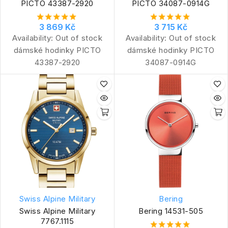
PICTO 43387-2920
PICTO 34087-0914G
3 869 Kč
3 715 Kč
Availability:
Out of stock
Availability:
Out of stock
dámské hodinky PICTO
dámské hodinky PICTO
43387-2920
34087-0914G
Swiss Alpine Military
Bering
Swiss Alpine Military
Bering 14531-505
7767.1115