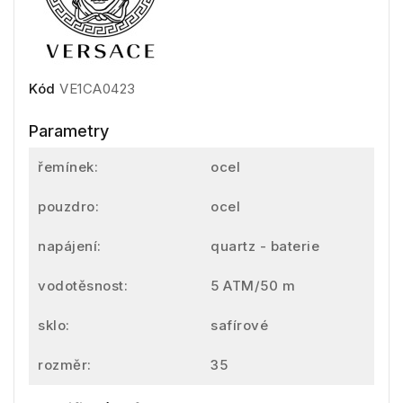
Kód
VE1CA0423
Parametry
řemínek:
ocel
pouzdro:
ocel
napájení:
quartz - baterie
vodotěsnost:
5 ATM/50 m
sklo:
safírové
rozměr:
35