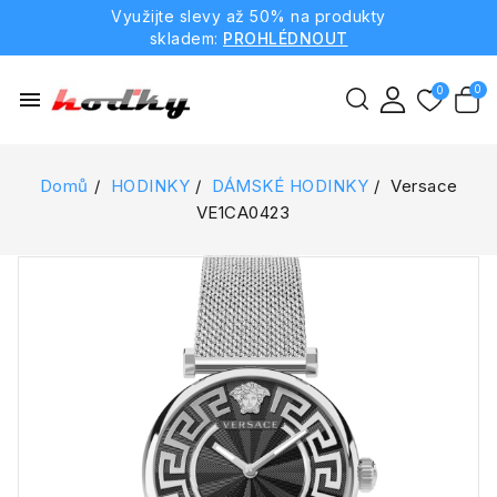
Využijte slevy až 50% na produkty
skladem:
PROHLÉDNOUT
menu
Domů
HODINKY
DÁMSKÉ HODINKY
Versace
VE1CA0423