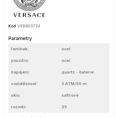
Kód
VE8B00724
Parametry
řemínek:
ocel
pouzdro:
ocel
napájení:
quartz - baterie
vodotěsnost:
5 ATM/50 m
sklo:
safírové
rozměr:
35