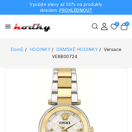
Využijte slevy až 50% na produkty
skladem:
PROHLÉDNOUT
menu
Domů
HODINKY
DÁMSKÉ HODINKY
Versace
VE8B00724