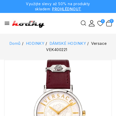
Využijte slevy až 50% na produkty
skladem:
PROHLÉDNOUT
menu
Domů
HODINKY
DÁMSKÉ HODINKY
Versace
VEK400221