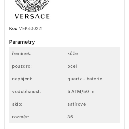
Kód
VEK400221
Parametry
řemínek:
kůže
pouzdro:
ocel
napájení:
quartz - baterie
vodotěsnost:
5 ATM/50 m
sklo:
safírové
rozměr:
36