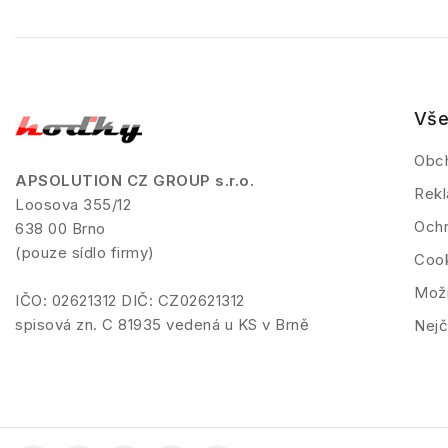
Vše
Obc
APSOLUTION CZ GROUP s.r.o.
Rekl
Loosova 355/12
Ochr
638 00 Brno
(pouze sídlo firmy)
Coo
Možn
IČO: 02621312 DIČ: CZ02621312
spisová zn. C 81935 vedená u KS v Brně
Nejč