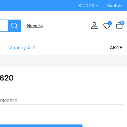
Kč CZK
Kontakt
Novinky
Značky A-Z
AKCE
0
0620
ERI00620