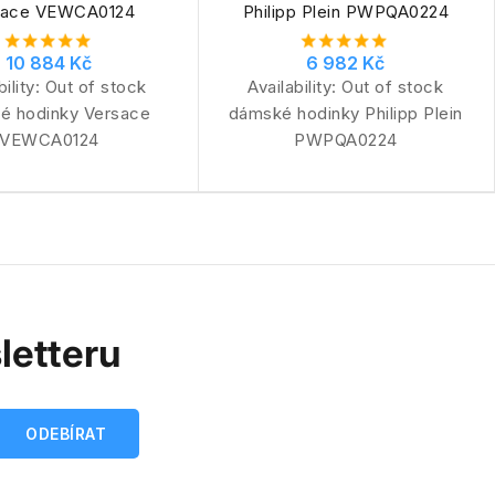
sace VEWCA0124
Philipp Plein PWPQA0224
10 884 Kč
6 982 Kč
bility:
Out of stock
Availability:
Out of stock
é hodinky Versace
dámské hodinky Philipp Plein
VEWCA0124
PWPQA0224
letteru