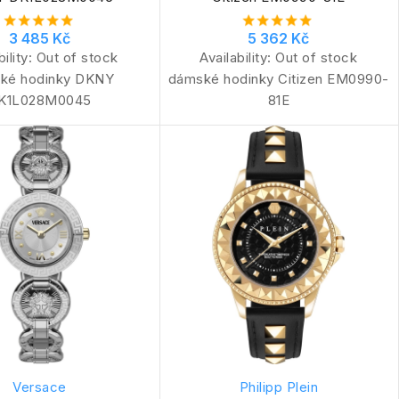
3 485 Kč
5 362 Kč
bility:
Out of stock
Availability:
Out of stock
ké hodinky DKNY
dámské hodinky Citizen EM0990-
K1L028M0045
81E
Versace
Philipp Plein