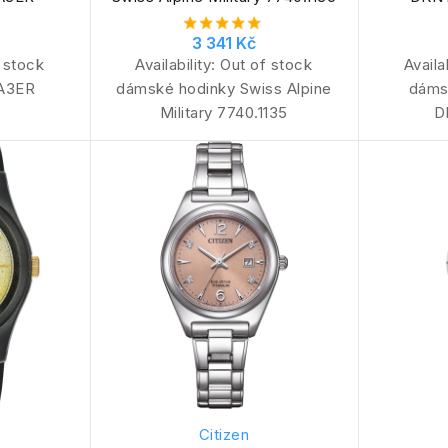
3 341 Kč
 stock
Availability:
Out of stock
Availa
1A3ER
dámské hodinky Swiss Alpine
dáms
Military 7740.1135
D
Citizen