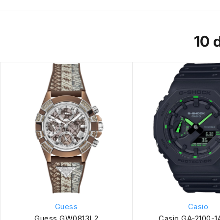
10 
Guess
Casio
Guess GW0813L2
Casio GA-2100-