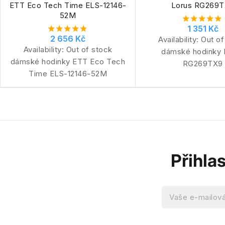
ETT Eco Tech Time ELS-12146-
Lorus RG269
52M
1 351 Kč
2 656 Kč
Availability:
Out of
Availability:
Out of stock
dámské hodinky 
dámské hodinky ETT Eco Tech
RG269TX9
Time ELS-12146-52M
Přihla