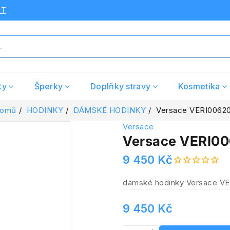
UT
ky
Šperky
Doplňky stravy
Kosmetika
omů
HODINKY
DÁMSKÉ HODINKY
Versace VERI0062
Versace
Versace VERI0
9 450 Kč
dámské hodinky Versace V
9 450 Kč