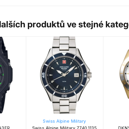
dalších produktů ve stejné katego
Swiss Alpine Military
1A3ER
Swiss Alpine Military 7740.1135
DKN