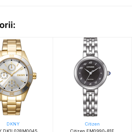
rii:
DKNY
Citizen
Y DK1L028M0045
Citizen EM0990-81E