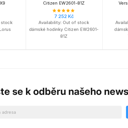
TX9
Citizen EW2601-81Z
Ver
7 252 Kč
 stock
Availability:
Out of stock
Availa
Lorus
dámské hodinky Citizen EW2601-
dámsk
81Z
ste se k odběru našeho news