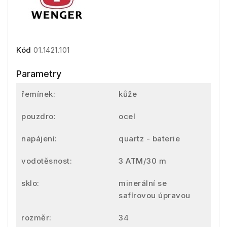
Kód
01.1421.101
Parametry
řemínek:
kůže
pouzdro:
ocel
napájení:
quartz - baterie
vodotěsnost:
3 ATM/30 m
sklo:
minerální se
safírovou úpravou
rozměr:
34