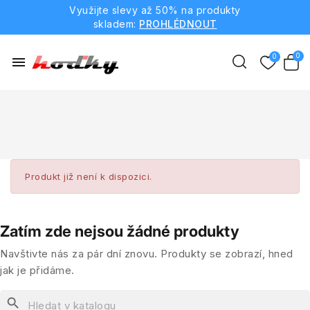
Využijte slevy až 50% na produkty
skladem:
PROHLÉDNOUT
menu
Produkt již není k dispozici.
Zatím zde nejsou žádné produkty
Navštivte nás za pár dní znovu. Produkty se zobrazí, hned
jak je přidáme.
search