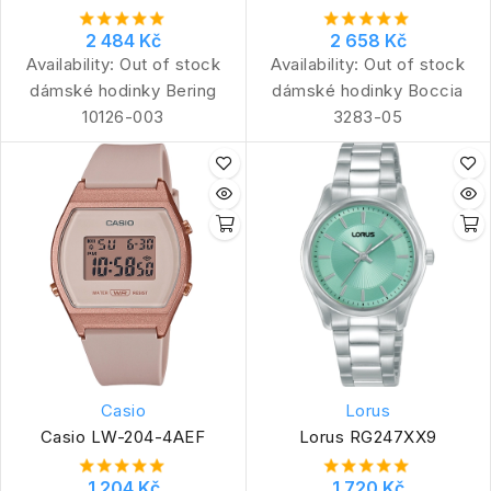
2 484 Kč
2 658 Kč
Availability:
Out of stock
Availability:
Out of stock
dámské hodinky Bering
dámské hodinky Boccia
10126-003
3283-05
Casio
Lorus
Casio LW-204-4AEF
Lorus RG247XX9
1 204 Kč
1 720 Kč