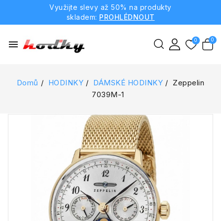
Využijte slevy až 50% na produkty
skladem:
PROHLÉDNOUT
menu
Domů
HODINKY
DÁMSKÉ HODINKY
Zeppelin
7039M-1