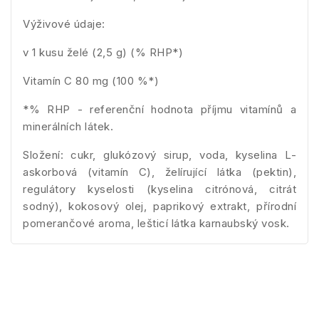
Výživové údaje:
v 1 kusu želé (2,5 g) (% RHP*)
Vitamín C 80 mg (100 %*)
*% RHP - referenční hodnota příjmu vitamínů a
minerálních látek.
Složení: cukr, glukózový sirup, voda, kyselina L-
askorbová (vitamín C), želírující látka (pektin),
regulátory kyselosti (kyselina citrónová, citrát
sodný), kokosový olej, paprikový extrakt, pří
rodní
pomerančové aroma, leš
ticí látka karnaubský vosk.