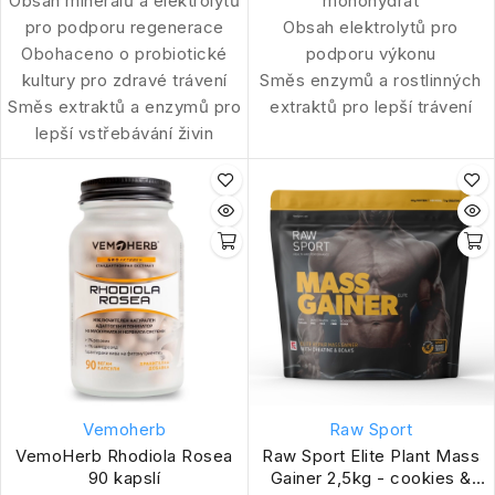
Obsah minerálů a elektrolytů
monohydrát
pro podporu regenerace
Obsah elektrolytů pro
Obohaceno o probiotické
podporu výkonu
kultury pro zdravé trávení
Směs enzymů a rostlinných
Směs extraktů a enzymů pro
extraktů pro lepší trávení
lepší vstřebávání živin
Vemoherb
Raw Sport
VemoHerb Rhodiola Rosea
Raw Sport Elite Plant Mass
90 kapslí
Gainer 2,5kg - cookies &