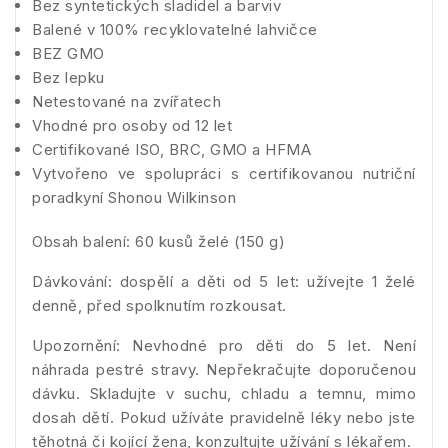
Bez syntetických sladidel a barviv
Balené v 100% recyklovatelné lahvičce
BEZ GMO
Bez lepku
Netestované na zvířatech
Vhodné pro osoby od 12 let
Certifikované ISO, BRC, GMO a HFMA
Vytvořeno ve spolupráci s certifikovanou nutriční
poradkyní Shonou Wilkinson
Obsah balení: 60 kusů želé (150 g)
Dávkování: dospělí a děti od 5 let: užívejte 1 želé
denně, před spolknutím rozkousat.
Upozornění: Nevhodné pro děti do 5 let. Není
náhrada pestré stravy. Nepřekračujte doporučenou
dávku. Skladujte v suchu, chladu a temnu, mimo
dosah dětí. Pokud užíváte pravidelně léky nebo jste
těhotná či kojící žena, konzultujte užívání s lékařem.