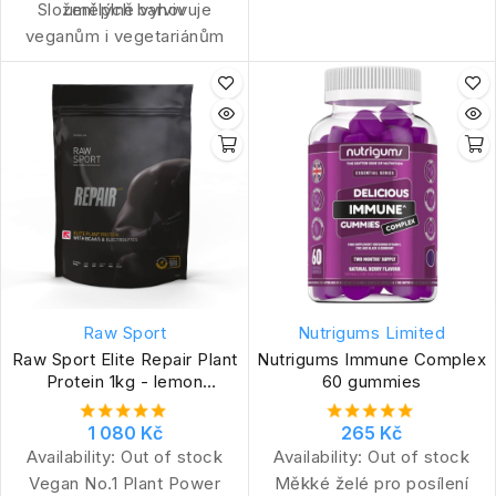
Složení plně vyhovuje
umělých barviv
veganům i vegetariánům
Raw Sport
Nutrigums Limited
Raw Sport Elite Repair Plant
Nutrigums Immune Complex
Protein 1kg - lemon
60 gummies
cheesecake
1 080 Kč
265 Kč
Availability:
Out of stock
Availability:
Out of stock
Vegan No.1 Plant Power
Měkké želé pro posílení