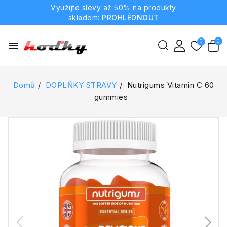
Využijte slevy až 50% na produkty
skladem:
PROHLÉDNOUT
menu
Domů
DOPLŇKY STRAVY
Nutrigums Vitamin C 60
gummies