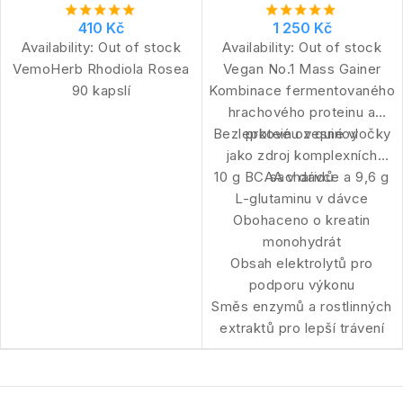
cream
410 Kč
1 250 Kč
Availability:
Out of stock
Availability:
Out of stock
VemoHerb Rhodiola Rosea
Vegan No.1 Mass Gainer
90 kapslí
Kombinace fermentovaného
hrachového proteinu a
Bezlepkové ovesné vločky
proteinu z quinoy
jako zdroj komplexních
10 g BCAA v dávce a 9,6 g
sacharidů
L-glutaminu v dávce
Obohaceno o kreatin
monohydrát
Obsah elektrolytů pro
podporu výkonu
Směs enzymů a rostlinných
extraktů pro lepší trávení