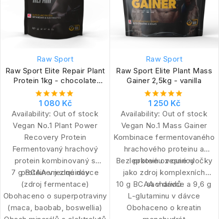
Raw Sport
Raw Sport
Raw Sport Elite Repair Plant
Raw Sport Elite Plant Mass
Protein 1kg - chocolate
Gainer 2,5kg - vanilla
peanut
1 080 Kč
1 250 Kč
Availability:
Out of stock
Availability:
Out of stock
Vegan No.1 Plant Power
Vegan No.1 Mass Gainer
Recovery Protein
Kombinace fermentovaného
Fermentovaný hrachový
hrachového proteinu a
protein kombinovaný s
Bezlepkové ovesné vločky
proteinu z quinoy
7 g BCAA v jedné dávce
proteinem z quinoy
jako zdroj komplexních
(zdroj fermentace)
10 g BCAA v dávce a 9,6 g
sacharidů
Obohaceno o superpotraviny
L-glutaminu v dávce
(maca, baobab, boswellia)
Obohaceno o kreatin