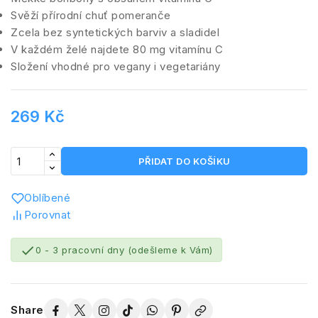
Svěží přírodní chuť pomeranče
Zcela bez syntetických barviv a sladidel
V každém želé najdete 80 mg vitamínu C
Složení vhodné pro vegany i vegetariány
269 Kč
PŘIDAT DO KOŠÍKU
Oblíbené
Porovnat

0 - 3 pracovní dny (odešleme k Vám)
Share