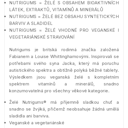
NUTRIGUMS = ŽELÉ S OBSAHEM BIOAKTIVNÍCH
LÁTEK, EXTRAKTŮ, VITAMÍNŮ A MINERÁLŮ
NUTRIGUMS = ŽELÉ BEZ OBSAHU SYNTETICKÝCH
BARVIV A SLADIDEL
NUTRIGUMS = ŽELÉ VHODNÉ PRO VEGANSKÉ I
VEGETARIÁNSKÉ STRAVOVÁNÍ
Nutrigums je britská rodinná značka založená
Fabianem a Louise Whittinghamovými. Inspirovali se
potřebami svého syna Jacka, který má poruchu
autistického spektra a obtížně polyká běžné tablety.
Výsledkem jsou veganská želé s kompletním
spektrem vitamínů a minerálů, s
nadno
konzumovatelná pro všechny věkové kategorie
.
Želé Nutrigums® má příjemně sladkou chuť a
snadno se žvýká, přičemž neobsahuje žádná umělá
sladidla ani barviva.
Veganské a vegetariánské