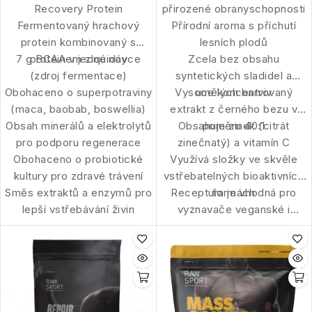
Recovery Protein
přirozené obranyschopnosti
Fermentovaný hrachový
Přírodní aroma s příchutí
protein kombinovaný s
lesních plodů
7 g BCAA v jedné dávce
proteinem z quinoy
Zcela bez obsahu
(zdroj fermentace)
syntetických sladidel a
Obohaceno o superpotraviny
Vysoce koncentrovaný
umělých barviv
(maca, baobab, boswellia)
extrakt z černého bezu v
Obsah minerálů a elektrolytů
Obsahuje zinek (citrát
poměru 40:1
pro podporu regenerace
zinečnatý) a vitamín C
Obohaceno o probiotické
Využívá složky ve skvěle
kultury pro zdravé trávení
vstřebatelných bioaktivních
Směs extraktů a enzymů pro
Receptura je vhodná pro
formách
lepší vstřebávání živin
vyznavače veganské i
vegetariánské stravy