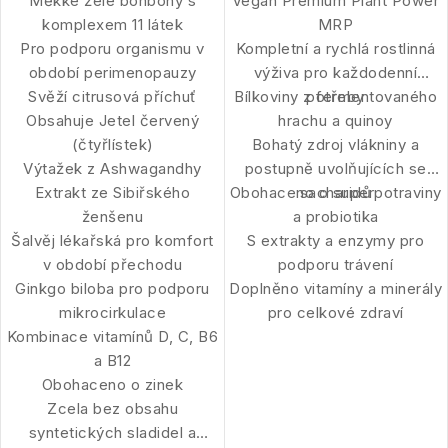
Měkké želé bonbony s
Vegan Premium Plant Power
komplexem 11 látek
MRP
Pro podporu organismu v
Kompletní a rychlá rostlinná
období perimenopauzy
výživa pro každodenní
Svěží citrusová příchuť
Bílkoviny z fermentovaného
potřeby
Obsahuje Jetel červený
hrachu a quinoy
(čtyřlístek)
Bohatý zdroj vlákniny a
Výtažek z Ashwagandhy
postupně uvolňujících se
Extrakt ze Sibiřského
Obohaceno o superpotraviny
sacharidů
ženšenu
a probiotika
Šalvěj lékařská pro komfort
S extrakty a enzymy pro
v období přechodu
podporu trávení
Ginkgo biloba pro podporu
Doplněno vitamíny a minerály
mikrocirkulace
pro celkové zdraví
Kombinace vitamínů D, C, B6
a B12
Obohaceno o zinek
Zcela bez obsahu
syntetických sladidel a