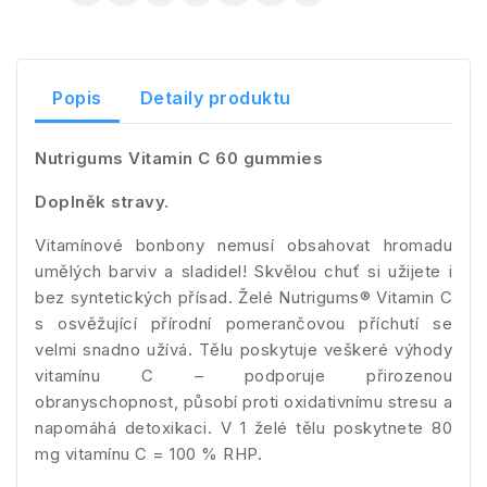
Popis
Detaily produktu
Nutrigums Vitamin C 60 gummies
Doplněk stravy.
Vitamínové bonbony nemusí obsahovat hromadu
umělých barviv a sladidel! Skvělou chuť si užijete i
bez syntetických přísad. Želé Nutrigums® Vitamin C
s osvěžující přírodní pomerančovou příchutí se
velmi snadno užívá. Tělu poskytuje veškeré výhody
vitamínu C – podporuje přirozenou
obranyschopnost, působí proti oxidativnímu stresu a
napomáhá detoxikaci. V 1 želé tělu poskytnete 80
mg vitamínu C = 100 % RHP.