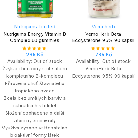
Nutrigums Limited
Vemoherb
Nutrigums Energy Vitamin B
VemoHerb Beta
Complex 60 gummies
Ecdysterone 95% 90 kapslí
265 Kč
735 Kč
Availability:
Out of stock
Availability:
Out of stock
Žvýkací bonbony s obsahem
VemoHerb Beta
kompletního B-komplexu
Ecdysterone 95% 90 kapslí
Přirozená chuť šťavnatého
tropického ovoce
Zcela bez umělých barviv a
náhradních sladidel
Složení obohacené o další
vitaminy a minerály
Využívá vysoce vstřebatelné
bioaktivní formy látek