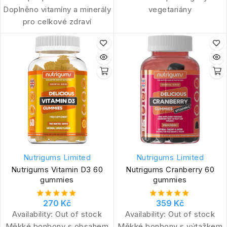
Doplněno vitamíny a minerály
vegetariány
pro celkové zdraví
Nutrigums Limited
Nutrigums Limited
Nutrigums Vitamin D3 60
Nutrigums Cranberry 60
gummies
gummies
270 Kč
359 Kč
Availability:
Out of stock
Availability:
Out of stock
Měkké bonbony s obsahem
Měkké bonbony s výtažkem