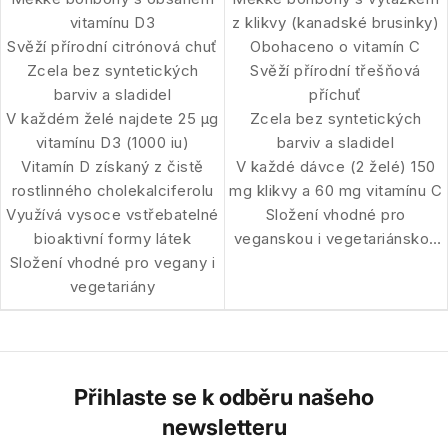
vitamínu D3
z klikvy (kanadské brusinky)
Svěží přírodní citrónová chuť
Obohaceno o vitamín C
Zcela bez syntetických
Svěží přírodní třešňová
barviv a sladidel
příchuť
V každém želé najdete 25 μg
Zcela bez syntetických
vitamínu D3 (1000 iu)
barviv a sladidel
Vitamín D získaný z čistě
V každé dávce (2 želé) 150
rostlinného cholekalciferolu
mg klikvy a 60 mg vitamínu C
Využívá vysoce vstřebatelné
Složení vhodné pro
bioaktivní formy látek
veganskou i vegetariánskou
Složení vhodné pro vegany i
stravu
vegetariány
Přihlaste se k odběru našeho
newsletteru