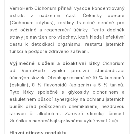
VemoHerb Cichorium přináší vysoce koncentrovaný
extrakt z nadzemní části Čekanky obecné
(Cichorium intybus), rostliny tradičně ceněné pro
své očistné a regenerační účinky. Tento doplněk
stravy je navržen pro všechny, kteří hledají efektivní
cestu k detoxikaci organismu, restartu jaterních
funkcí a podpoře zdravého zažívání.
Výjimečné složení a bioaktivní látky
Cichorium
od VemoHerb vyniká precizní standardizací
účinných složek. Obsahuje minimálně 10 % kumarinů
(eskulin), 8 % flavonoidů (apigenin) a 5 % taninů.
Tyto látky společně s glykosidy cichoriinem a
eskuletinem působí synergicky na ochranu jaterních
buněk před poškozením chemikáliemi, nezdravou
stravou či alkoholem. Zároveň stimulují činnost
žlučníku a napomáhají správnému vylučování žluči.
Hlavní přínosy produktu