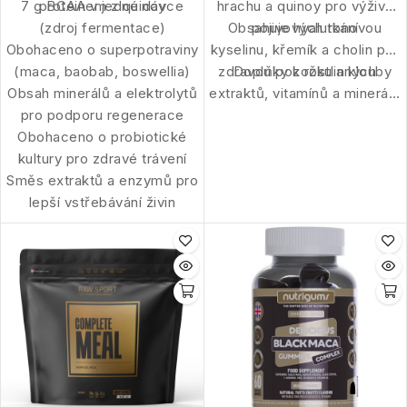
7 g BCAA v jedné dávce
proteinem z quinoy
hrachu a quinoy pro výživu
(zdroj fermentace)
Obsahuje hyaluronovou
pojivových tkání
Obohaceno o superpotraviny
kyselinu, křemík a cholin pro
(maca, baobab, boswellia)
zdravou pokožku a klouby
Doplňky z rostlinných
Obsah minerálů a elektrolytů
extraktů, vitamínů a minerálů
pro podporu regenerace
pro regeneraci a vitalitu
Obohaceno o probiotické
kultury pro zdravé trávení
Směs extraktů a enzymů pro
lepší vstřebávání živin