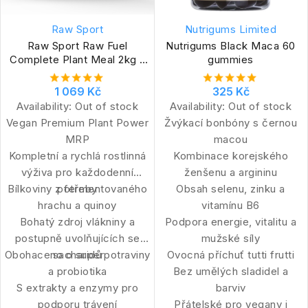
Raw Sport
Nutrigums Limited
Raw Sport Raw Fuel
Nutrigums Black Maca 60
Complete Plant Meal 2kg -
gummies
real strawberry
1 069 Kč
325 Kč
Availability:
Out of stock
Availability:
Out of stock
Vegan Premium Plant Power
Žvýkací bonbóny s černou
MRP
macou
Kompletní a rychlá rostlinná
Kombinace korejského
výživa pro každodenní
ženšenu a argininu
Bílkoviny z fermentovaného
potřeby
Obsah selenu, zinku a
hrachu a quinoy
vitamínu B6
Bohatý zdroj vlákniny a
Podpora energie, vitalitu a
postupně uvolňujících se
mužské síly
Obohaceno o superpotraviny
sacharidů
Ovocná příchuť tutti frutti
a probiotika
Bez umělých sladidel a
S extrakty a enzymy pro
barviv
podporu trávení
Přátelské pro vegany i