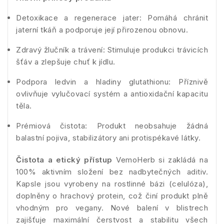
Detoxikace a regenerace jater: Pomáhá chránit
jaterní tkáň a podporuje její přirozenou obnovu.
Zdravý žlučník a trávení: Stimuluje produkci trávicích
šťáv a zlepšuje chuť k jídlu.
Podpora ledvin a hladiny glutathionu: Příznivě
ovlivňuje vylučovací systém a antioxidační kapacitu
těla.
Prémiová čistota: Produkt neobsahuje žádná
balastní pojiva, stabilizátory ani protispékavé látky.
Čistota a etický přístup
VemoHerb si zakládá na
100% aktivním složení bez nadbytečných aditiv.
Kapsle jsou vyrobeny na rostlinné bázi (celulóza),
doplněny o hrachový protein, což činí produkt plně
vhodným pro vegany. Nové balení v blistrech
zajišťuje maximální čerstvost a stabilitu všech