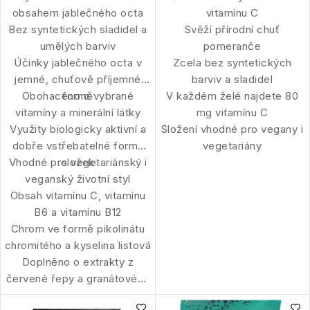
obsahem jablečného octa
vitamínu C
Bez syntetických sladidel a
Svěží přírodní chuť
umělých barviv
pomeranče
Účinky jablečného octa v
Zcela bez syntetických
jemné, chuťově příjemné
barviv a sladidel
Obohaceno o vybrané
formě
V každém želé najdete 80
vitamíny a minerální látky
mg vitamínu C
Využity biologicky aktivní a
Složení vhodné pro vegany i
dobře vstřebatelné formy
vegetariány
Vhodné pro vegetariánský i
složek
veganský životní styl
Obsah vitamínu C, vitamínu
B6 a vitamínu B12
Chrom ve formě pikolinátu
chromitého a kyselina listová
Doplněno o extrakty z
červené řepy a granátového
jablka