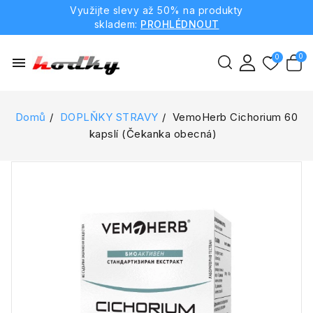
Využijte slevy až 50% na produkty
skladem:
PROHLÉDNOUT
menu
Domů
DOPLŇKY STRAVY
VemoHerb Cichorium 60
kapslí (Čekanka obecná)