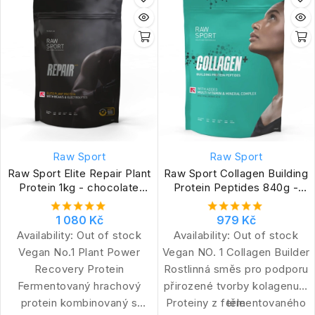
Raw Sport
Raw Sport
Raw Sport Elite Repair Plant
Raw Sport Collagen Building
Protein 1kg - chocolate
Protein Peptides 840g -
peanut
slaný karamel
1 080 Kč
979 Kč
Availability:
Out of stock
Availability:
Out of stock
Vegan No.1 Plant Power
Vegan NO. 1 Collagen Builder
Recovery Protein
Rostlinná směs pro podporu
Fermentovaný hrachový
přirozené tvorby kolagenu v
protein kombinovaný s
Proteiny z fermentovaného
těle