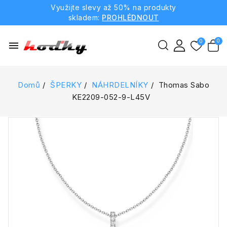
Využijte slevy až 50% na produkty
skladem:
PROHLÉDNOUT
menu
Domů
ŠPERKY
NÁHRDELNÍKY
Thomas Sabo
KE2209-052-9-L45V