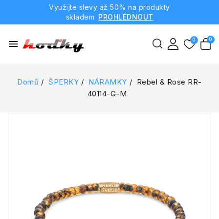
Využijte slevy až 50% na produkty
skladem:
PROHLÉDNOUT
menu
Domů
ŠPERKY
NÁRAMKY
Rebel & Rose RR-
40114-G-M