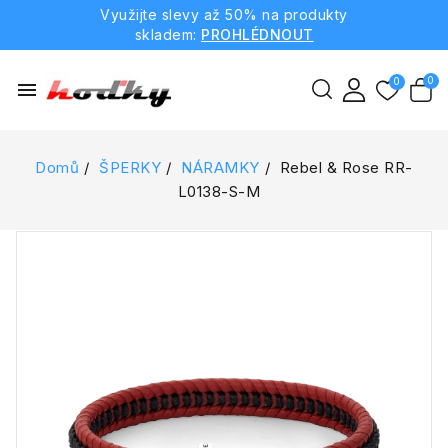
Využijte slevy až 50% na produkty
skladem:
PROHLÉDNOUT
menu
Domů
ŠPERKY
NÁRAMKY
Rebel & Rose RR-
L0138-S-M