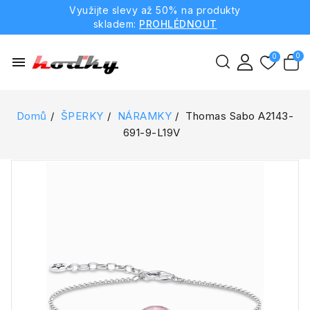
Využijte slevy až 50% na produkty
skladem:
PROHLÉDNOUT
menu
Domů
ŠPERKY
NÁRAMKY
Thomas Sabo A2143-
691-9-L19V