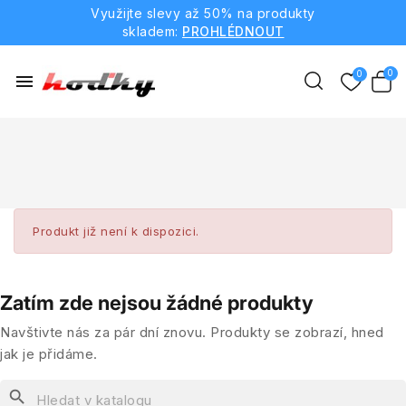
Využijte slevy až 50% na produkty
skladem:
PROHLÉDNOUT
menu
Produkt již není k dispozici.
Zatím zde nejsou žádné produkty
Navštivte nás za pár dní znovu. Produkty se zobrazí, hned
jak je přidáme.
search