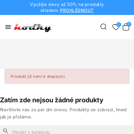
Využijte slevy až 50% na produkty
skladem:
PROHLÉDNOUT
menu
Produkt již není k dispozici.
Zatím zde nejsou žádné produkty
Navštivte nás za pár dní znovu. Produkty se zobrazí, hned
jak je přidáme.
search