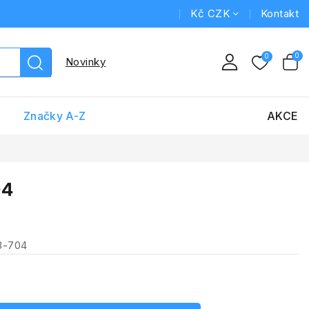
Kč CZK
Kontakt
Novinky
Značky A-Z
AKCE
04
3-704