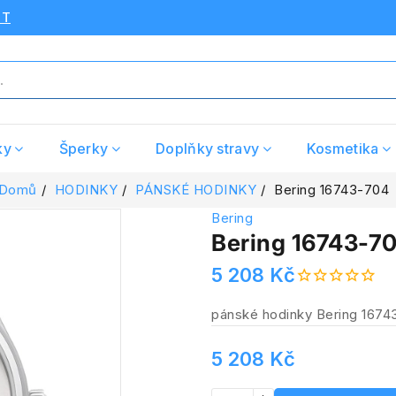
UT
ky
Šperky
Doplňky stravy
Kosmetika
Domů
HODINKY
PÁNSKÉ HODINKY
Bering 16743-704
Bering
Bering 16743-7
5 208 Kč
pánské hodinky Bering 1674
5 208 Kč