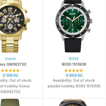
Guess
BOSS
ess GW0627G2
BOSS 1513936
3 139 Kč
4 902 Kč
bility:
Out of stock
Availability:
Out of stock
ké hodinky Guess
pánské hodinky BOSS 1513936
GW0627G2