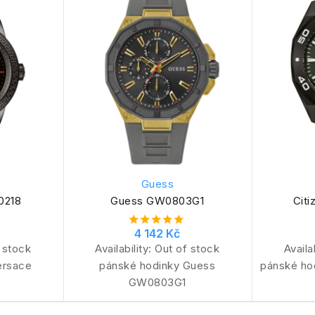
Guess
0218
Guess GW0803G1
Cit
4 142 Kč
 stock
Availability:
Out of stock
Availa
ersace
pánské hodinky Guess
pánské ho
GW0803G1