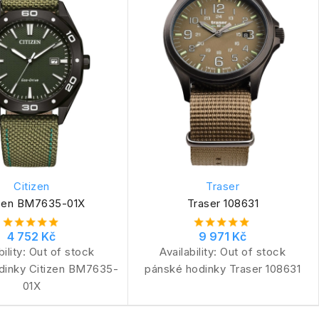
Citizen
Traser
izen BM7635-01X
Traser 108631
4 752 Kč
9 971 Kč
bility:
Out of stock
Availability:
Out of stock
dinky Citizen BM7635-
pánské hodinky Traser 108631
01X