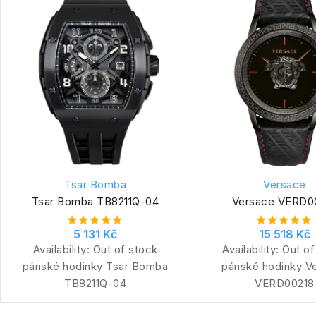
Tsar Bomba
Versace
Tsar Bomba TB8211Q-04
Versace VERD0
5 131 Kč
15 518 Kč
Availability:
Out of stock
Availability:
Out of
pánské hodinky Tsar Bomba
pánské hodinky V
TB8211Q-04
VERD00218