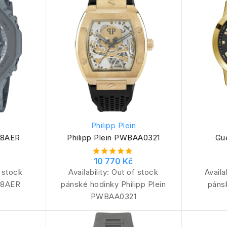
Philipp Plein
-8AER
Philipp Plein PWBAA0321
Gu
10 770 Kč
 stock
Availability:
Out of stock
Availa
-8AER
pánské hodinky Philipp Plein
páns
PWBAA0321