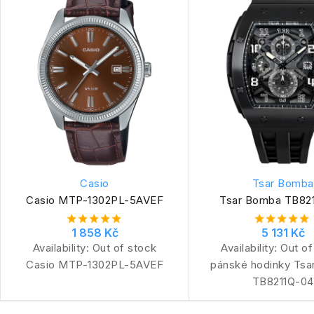
Casio
Tsar Bomba
Casio MTP-1302PL-5AVEF
Tsar Bomba TB82
1 858 Kč
5 131 Kč
Availability:
Out of stock
Availability:
Out of
Casio MTP-1302PL-5AVEF
pánské hodinky Ts
TB8211Q-04