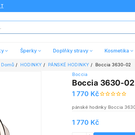
UT
ky
Šperky
Doplňky stravy
Kosmetika
Domů
HODINKY
PÁNSKÉ HODINKY
Boccia 3630-02
Boccia
Boccia 3630-02
1 770 Kč
pánské hodinky Boccia 363
1 770 Kč