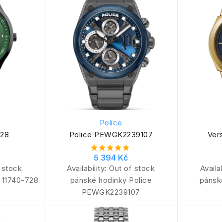
Police
728
Police PEWGK2239107
Ver
5 394 Kč
 stock
Availability:
Out of stock
Availa
 11740-728
pánské hodinky Police
pánsk
PEWGK2239107