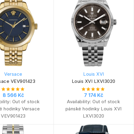
Versace
Louis XVI
sace VEV901423
Louis XVI LXVI3020
8 566 Kč
7 174 Kč
bility:
Out of stock
Availability:
Out of stock
é hodinky Versace
pánské hodinky Louis XVI
VEV901423
LXVI3020