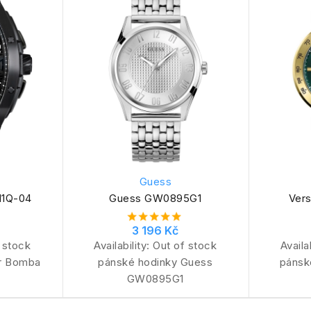
Guess
11Q-04
Guess GW0895G1
Ver
3 196 Kč
 stock
Availability:
Out of stock
Availa
ar Bomba
pánské hodinky Guess
pánsk
GW0895G1