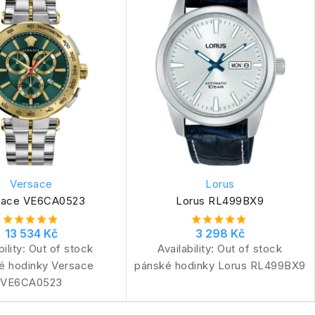
Versace
Lorus
sace VE6CA0523
Lorus RL499BX9
13 534 Kč
3 298 Kč
bility:
Out of stock
Availability:
Out of stock
é hodinky Versace
pánské hodinky Lorus RL499BX9
VE6CA0523