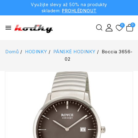
Využijte slevy až 50% na produkty
skladem:
PROHLÉDNOUT
menu
Domů
HODINKY
PÁNSKÉ HODINKY
Boccia 3656-
02