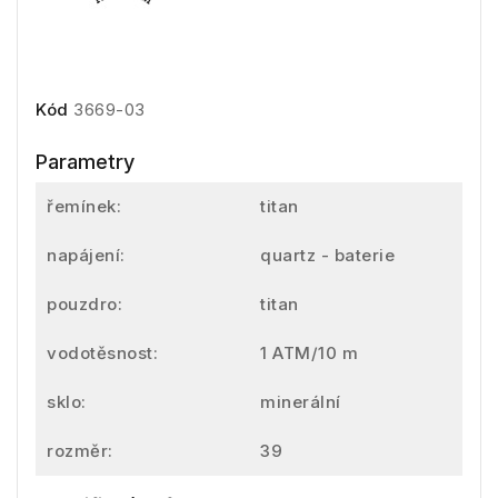
Kód
3669-03
Parametry
řemínek:
titan
napájení:
quartz - baterie
pouzdro:
titan
vodotěsnost:
1 ATM/10 m
sklo:
minerální
rozměr:
39