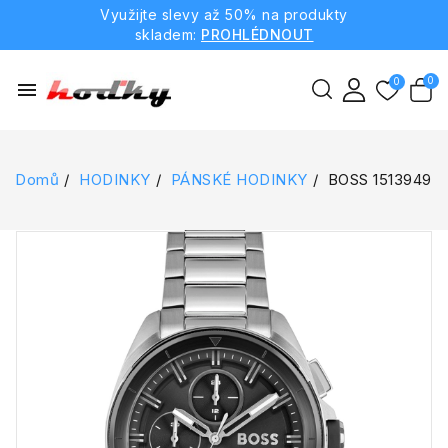
Využijte slevy až 50% na produkty
skladem:
PROHLÉDNOUT
menu
Domů
HODINKY
PÁNSKÉ HODINKY
BOSS 1513949