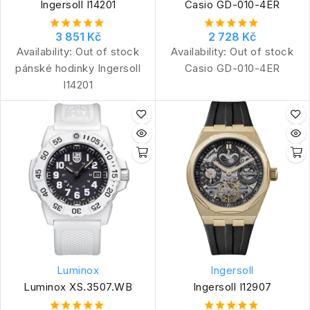
Ingersoll I14201
Casio GD-010-4ER
3 851 Kč
2 728 Kč
Availability:
Out of stock
Availability:
Out of stock
pánské hodinky Ingersoll
Casio GD-010-4ER
I14201
Luminox
Ingersoll
Luminox XS.3507.WB
Ingersoll I12907