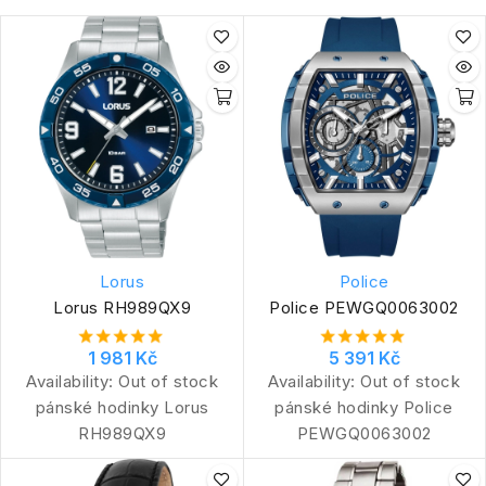
Lorus
Police
Lorus RH989QX9
Police PEWGQ0063002
1 981 Kč
5 391 Kč
Availability:
Out of stock
Availability:
Out of stock
pánské hodinky Lorus
pánské hodinky Police
RH989QX9
PEWGQ0063002