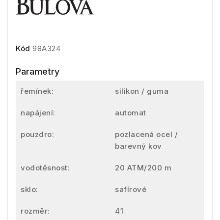
Kód
98A324
Parametry
řemínek:
silikon / guma
napájení:
automat
pouzdro:
pozlacená ocel /
barevný kov
vodotěsnost:
20 ATM/200 m
sklo:
safírové
rozměr:
41