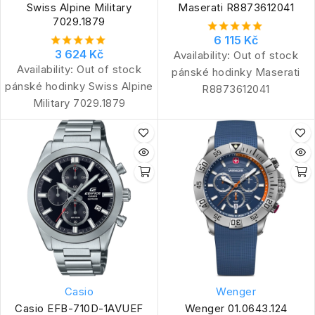
Swiss Alpine Military
Maserati R8873612041
7029.1879
6 115 Kč
3 624 Kč
Availability:
Out of stock
Availability:
Out of stock
pánské hodinky Maserati
pánské hodinky Swiss Alpine
R8873612041
Military 7029.1879
Casio
Wenger
Casio EFB-710D-1AVUEF
Wenger 01.0643.124