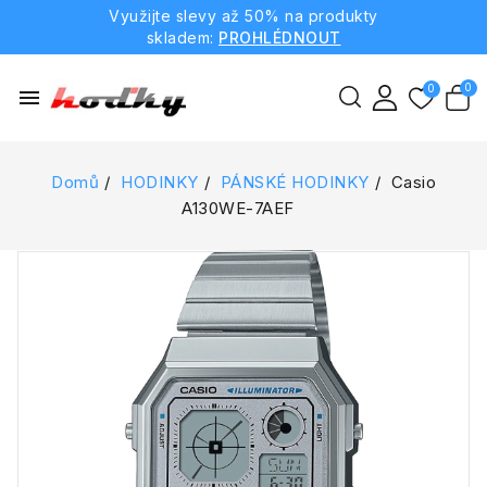
Využijte slevy až 50% na produkty
skladem:
PROHLÉDNOUT
menu
Domů
HODINKY
PÁNSKÉ HODINKY
Casio
A130WE-7AEF