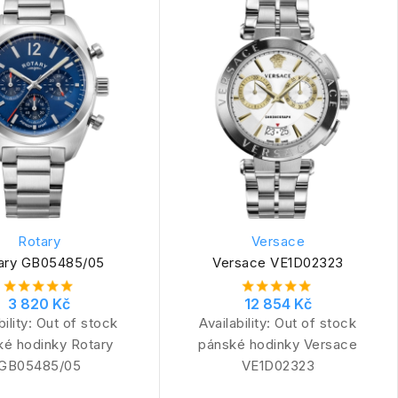
Rotary
Versace
ary GB05485/05
Versace VE1D02323
3 820 Kč
12 854 Kč
bility:
Out of stock
Availability:
Out of stock
ké hodinky Rotary
pánské hodinky Versace
GB05485/05
VE1D02323