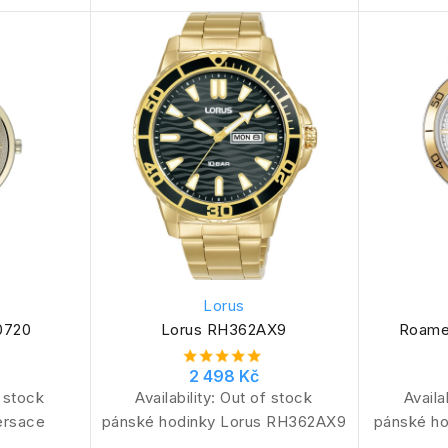
Lorus
0720
Lorus RH362AX9
Roame
2 498 Kč
 stock
Availability:
Out of stock
Availa
ersace
pánské hodinky Lorus RH362AX9
pánské h