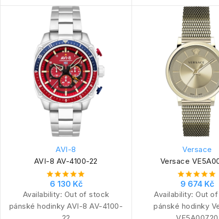
AVI-8
Versace
AVI-8 AV-4100-22
Versace VE5A0
6 130 Kč
9 674 Kč
Availability:
Out of stock
Availability:
Out of
pánské hodinky AVI-8 AV-4100-
pánské hodinky V
22
VE5A00720