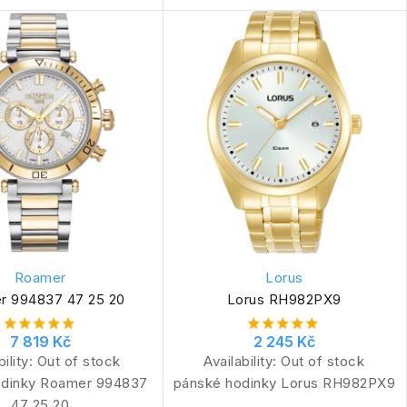
Roamer
Lorus
r 994837 47 25 20
Lorus RH982PX9
7 819 Kč
2 245 Kč
bility:
Out of stock
Availability:
Out of stock
odinky Roamer 994837
pánské hodinky Lorus RH982PX9
47 25 20