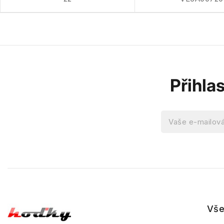
Přihla
Vše