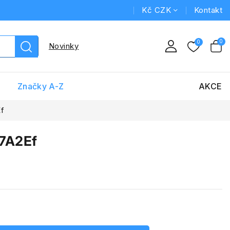
Kč CZK
Kontakt
Novinky
Značky A-Z
AKCE
f
7A2Ef