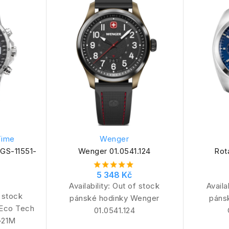
Time
Wenger
GS-11551-
Wenger 01.0541.124
Rot
5 348 Kč
Availability:
Out of stock
Availa
 stock
pánské hodinky Wenger
páns
 Eco Tech
01.0541.124
-21M