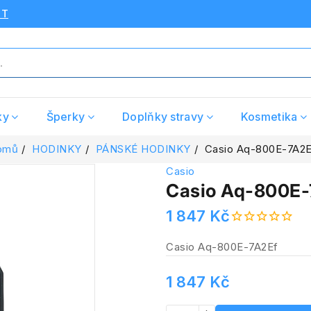
UT
ky
Šperky
Doplňky stravy
Kosmetika
omů
HODINKY
PÁNSKÉ HODINKY
Casio Aq-800E-7A2E
Casio
Casio Aq-800E-
1 847 Kč
Casio Aq-800E-7A2Ef
1 847 Kč