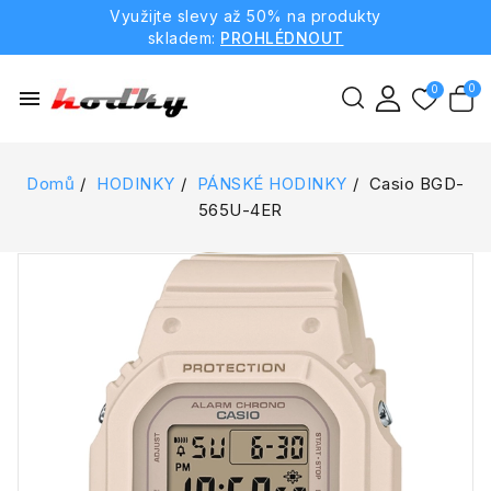
Využijte slevy až 50% na produkty
skladem:
PROHLÉDNOUT
menu
Domů
HODINKY
PÁNSKÉ HODINKY
Casio BGD-
565U-4ER