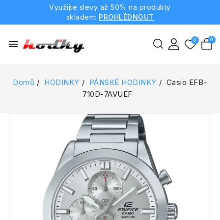
Využijte slevy až 50% na produkty
skladem:
PROHLÉDNOUT
menu
Domů
HODINKY
PÁNSKÉ HODINKY
Casio EFB-
710D-7AVUEF